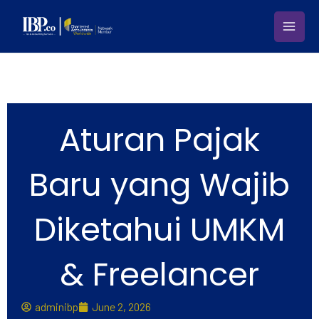
Skip
to
content
Aturan Pajak
Baru yang Wajib
Diketahui UMKM
& Freelancer
adminibp
June 2, 2026