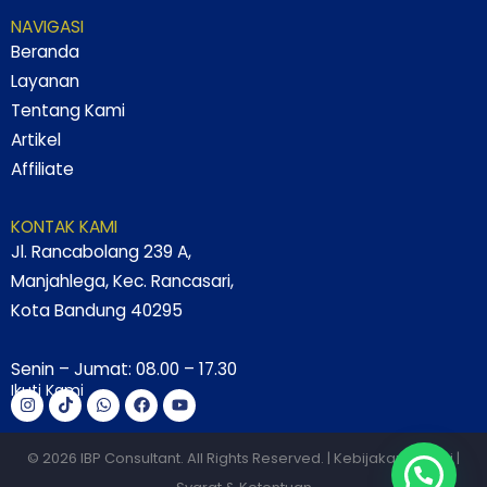
NAVIGASI
Beranda
Layanan
Tentang Kami
Artikel
Affiliate
KONTAK KAMI
Jl. Rancabolang 239 A,
Manjahlega, Kec. Rancasari,
Kota Bandung 40295
Senin – Jumat: 08.00 – 17.30
Ikuti Kami
Instagram
Tiktok
Whatsapp
Facebook
Youtube
© 2026 IBP Consultant. All Rights Reserved. |
Kebijakan Privasi
|